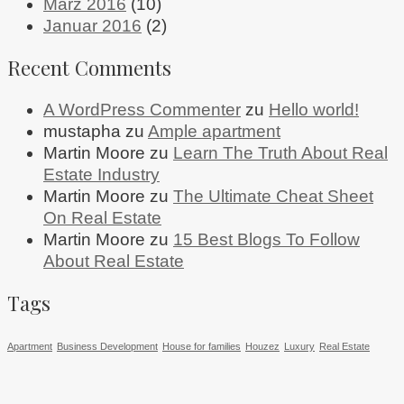
März 2016
(10)
Januar 2016
(2)
Recent Comments
A WordPress Commenter
zu
Hello world!
mustapha
zu
Ample apartment
Martin Moore
zu
Learn The Truth About Real
Estate Industry
Martin Moore
zu
The Ultimate Cheat Sheet
On Real Estate
Martin Moore
zu
15 Best Blogs To Follow
About Real Estate
Tags
Apartment
Business Development
House for families
Houzez
Luxury
Real Estate