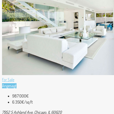
For Sale
Angesagt
987.000€
6.350€/sq ft
7952 S Ashland Ave, Chicago, IL 60620