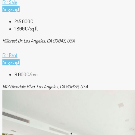
For Sale
Angesagt
245.000€
1.800€/sq ft
Hillcrest Dr, Los Angeles, CA 90043, USA
For Rent
Angesagt
9.000€/mo
1417 Glendale Blvd, Los Angeles, CA 90026, USA